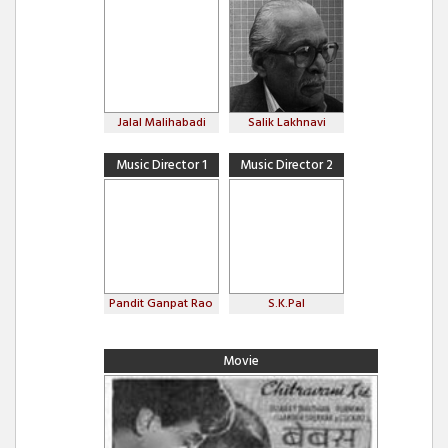
Jalal Malihabadi
Salik Lakhnavi
Music Director 1
Music Director 2
Pandit Ganpat Rao
S.K.Pal
Movie