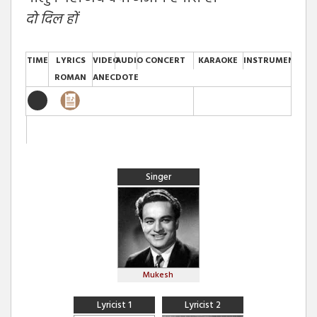
दो
दिल हों
TIME
LYRICS
VIDEO
AUDIO
CONCERT
KARAOKE
INSTRUMENTAL
ROMAN
ANECDOTE
Singer
Mukesh
Lyricist 1
Lyricist 2