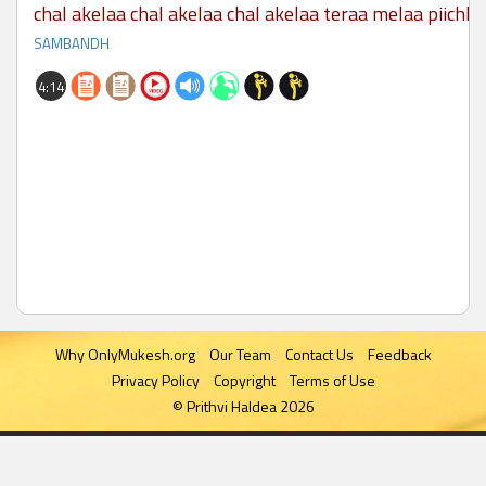
chal akelaa chal akelaa chal akelaa teraa melaa piichh
SAMBANDH
4:14
Why OnlyMukesh.org
Our Team
Contact Us
Feedback
Privacy Policy
Copyright
Terms of Use
© Prithvi Haldea 2026