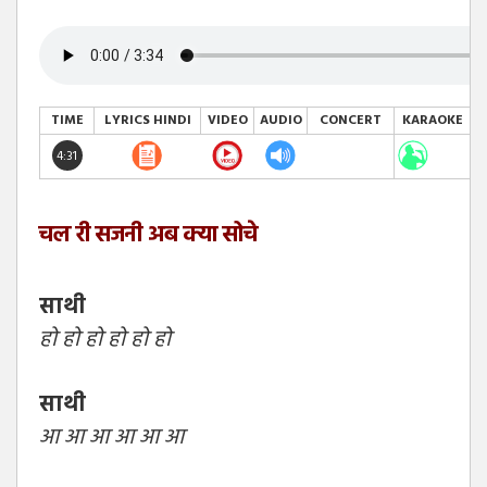
TIME
LYRICS HINDI
VIDEO
AUDIO
CONCERT
KARAOKE
I
4:31
चल री सजनी अब क्या सोचे
साथी
हो हो हो हो हो हो
साथी
आ आ आ आ आ आ